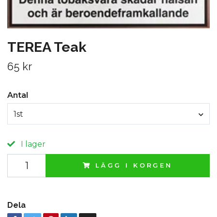
TEREA Teak
65 kr
Antal
1st
I lager
LÄGG I KORGEN
Dela