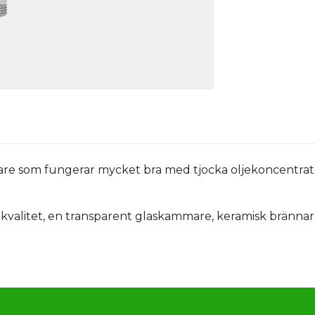
nare som fungerar mycket bra med tjocka oljekoncentra
 kvalitet, en transparent glaskammare, keramisk brännare 