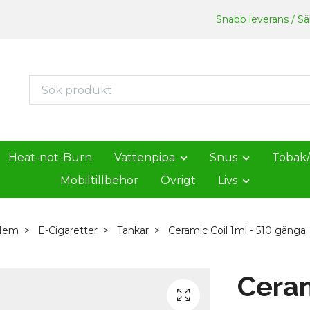
Snabb leverans / Säk
Heat-not-Burn
Vattenpipa
Snus
Tobak
Mobiltillbehör
Övrigt
Livs
Hem
E-Cigaretter
Tankar
Ceramic Coil 1ml - 510 gänga
Ceram