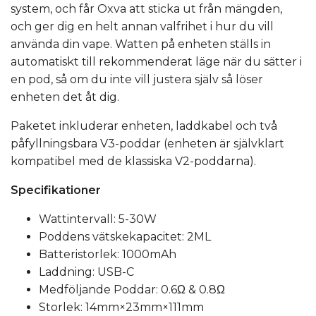
system, och får Oxva att sticka ut från mängden,
och ger dig en helt annan valfrihet i hur du vill
använda din vape. Watten på enheten ställs in
automatiskt till rekommenderat läge när du sätter i
en pod, så om du inte vill justera själv så löser
enheten det åt dig.
Paketet inkluderar enheten, laddkabel och två
påfyllningsbara V3-poddar (enheten är självklart
kompatibel med de klassiska V2-poddarna).
Specifikationer
Wattintervall: 5-30W
Poddens vätskekapacitet: 2ML
Batteristorlek: 1000mAh
Laddning: USB-C
Medföljande Poddar: 0.6Ω & 0.8Ω
Storlek: 14mm×23mm×111mm