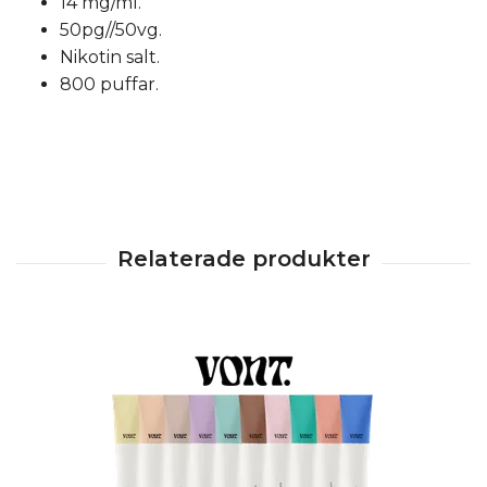
14 mg/ml.
50pg//50vg.
Nikotin salt.
800 puffar.